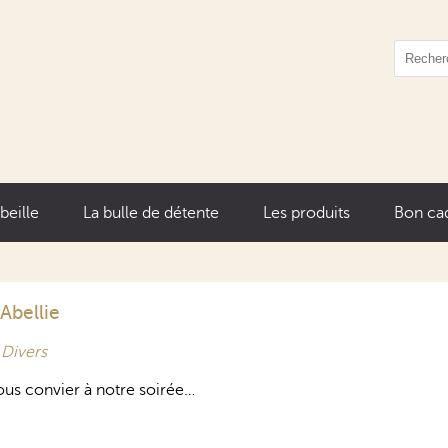
abeille
La bulle de détente
Les produits
Bon ca
Abellie
s
Divers
vous convier à notre soirée…