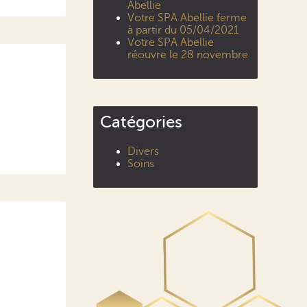
Abellie
Votre SPA Abellie ferme
à partir du 05/04/2021
Votre SPA Abellie
réouvre le 28 novembre
Catégories
Divers
Soins