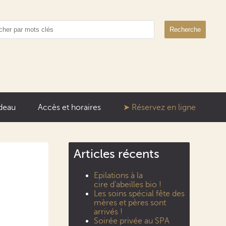
Recherche
deau
Accès et horaires
Réservez en ligne
Articles récents
Epilations à la
cire d’abeilles bio !
Les soins spécial fête des
mères et pères sont
arrivés !
Soirée privée au SPA