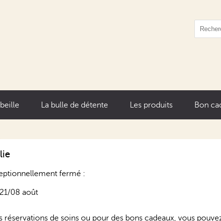
abeille
La bulle de détente
Les produits
Bon ca
lie
eptionnellement fermé :
 21/08 août
s réservations de soins ou pour des bons cadeaux, vous pouve